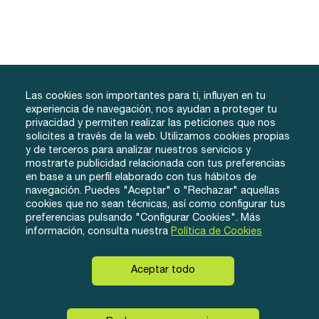
Las cookies son importantes para ti, influyen en tu
experiencia de navegación, nos ayudan a proteger tu
privacidad y permiten realizar las peticiones que nos
solicites a través de la web. Utilizamos cookies propias
y de terceros para analizar nuestros servicios y
info@tuacademiafacil.com
mostrarte publicidad relacionada con tus preferencias
600 816 978
en base a un perfil elaborado con tus hábitos de
Grados
Testimonios
Iniciar Sesión
navegación. Puedes "Aceptar" o "Rechazar" aquellas
cookies que no sean técnicas, así como configurar tus
Método
Contacto
Regístrate
preferencias pulsando "Configurar Cookies". Más
Conócenos
información, consulta nuestra
Política de Cookies
Aceptar todo
© eLearnyx, 2026
Instagram
Twitter
Facebook