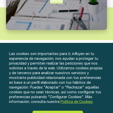
UOC
Las cookies son importantes para ti, influyen en tu
experiencia de navegación, nos ayudan a proteger tu
privacidad y permiten realizar las peticiones que nos
solicites a través de la web. Utilizamos cookies propias
y de terceros para analizar nuestros servicios y
info@tuacademiafacil.com
mostrarte publicidad relacionada con tus preferencias
600 816 978
en base a un perfil elaborado con tus hábitos de
Grados
Testimonios
Iniciar Sesión
navegación. Puedes "Aceptar" o "Rechazar" aquellas
cookies que no sean técnicas, así como configurar tus
Método
Contacto
Regístrate
preferencias pulsando "Configurar Cookies". Más
Conócenos
información, consulta nuestra
Política de Cookies