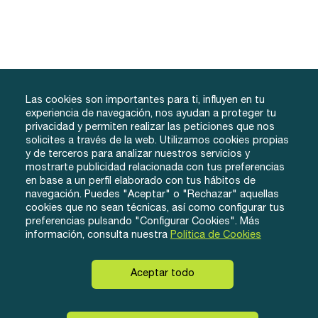
Las cookies son importantes para ti, influyen en tu
experiencia de navegación, nos ayudan a proteger tu
privacidad y permiten realizar las peticiones que nos
solicites a través de la web. Utilizamos cookies propias
y de terceros para analizar nuestros servicios y
info@tuacademiafacil.com
mostrarte publicidad relacionada con tus preferencias
600 816 978
en base a un perfil elaborado con tus hábitos de
Grados
Testimonios
Iniciar Sesión
navegación. Puedes "Aceptar" o "Rechazar" aquellas
cookies que no sean técnicas, así como configurar tus
Método
Contacto
Regístrate
preferencias pulsando "Configurar Cookies". Más
Conócenos
información, consulta nuestra
Política de Cookies
Aceptar todo
© eLearnyx, 2026
Instagram
Twitter
Facebook