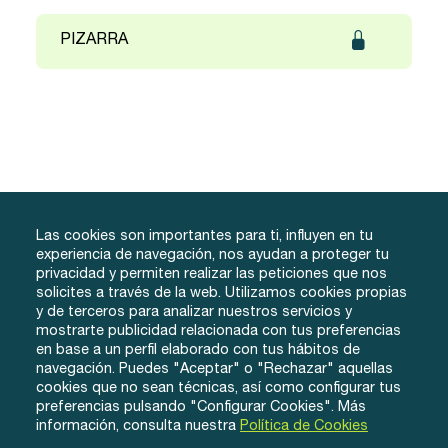
PIZARRA
Las cookies son importantes para ti, influyen en tu
experiencia de navegación, nos ayudan a proteger tu
privacidad y permiten realizar las peticiones que nos
solicites a través de la web. Utilizamos cookies propias
y de terceros para analizar nuestros servicios y
info@tuacademiafacil.com
mostrarte publicidad relacionada con tus preferencias
600 816 978
en base a un perfil elaborado con tus hábitos de
Grados
Testimonios
Iniciar Sesión
navegación. Puedes "Aceptar" o "Rechazar" aquellas
cookies que no sean técnicas, así como configurar tus
Método
Contacto
Regístrate
preferencias pulsando "Configurar Cookies". Más
Conócenos
información, consulta nuestra
Política de Cookies