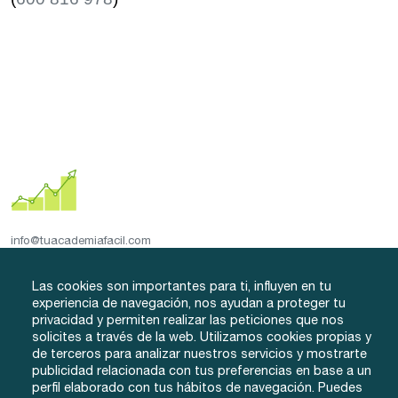
info@tuacademiafacil.com
600 816 978
Grados
Testimonios
Iniciar Sesión
Las cookies son importantes para ti, influyen en tu
Método
Contacto
Regístrate
experiencia de navegación, nos ayudan a proteger tu
privacidad y permiten realizar las peticiones que nos
Conócenos
solicites a través de la web. Utilizamos cookies propias y
de terceros para analizar nuestros servicios y mostrarte
publicidad relacionada con tus preferencias en base a un
perfil elaborado con tus hábitos de navegación. Puedes
© eLearnyx, 2026