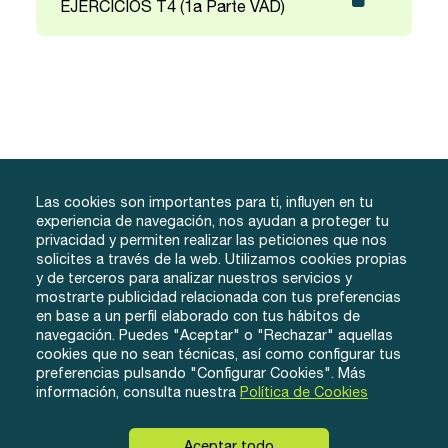
EJERCICIOS T4 (1a Parte VAD)
Las cookies son importantes para ti, influyen en tu
experiencia de navegación, nos ayudan a proteger tu
privacidad y permiten realizar las peticiones que nos
solicites a través de la web. Utilizamos cookies propias
y de terceros para analizar nuestros servicios y
info@tuacademiafacil.com
mostrarte publicidad relacionada con tus preferencias
600 816 978
en base a un perfil elaborado con tus hábitos de
Grados
Testimonios
Iniciar Sesión
navegación. Puedes "Aceptar" o "Rechazar" aquellas
cookies que no sean técnicas, así como configurar tus
Método
Contacto
Regístrate
preferencias pulsando "Configurar Cookies". Más
Conócenos
información, consulta nuestra
Política de Cookies