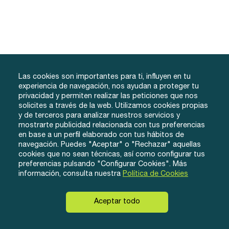
Las cookies son importantes para ti, influyen en tu
experiencia de navegación, nos ayudan a proteger tu
privacidad y permiten realizar las peticiones que nos
solicites a través de la web. Utilizamos cookies propias
y de terceros para analizar nuestros servicios y
info@tuacademiafacil.com
mostrarte publicidad relacionada con tus preferencias
600 816 978
en base a un perfil elaborado con tus hábitos de
Grados
Testimonios
Iniciar Sesión
navegación. Puedes "Aceptar" o "Rechazar" aquellas
cookies que no sean técnicas, así como configurar tus
Método
Contacto
Regístrate
preferencias pulsando "Configurar Cookies". Más
Conócenos
información, consulta nuestra
Política de Cookies
Aceptar todo
© eLearnyx, 2026
Instagram
Twitter
Facebook