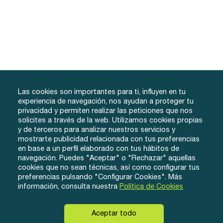
Las cookies son importantes para ti, influyen en tu
experiencia de navegación, nos ayudan a proteger tu
privacidad y permiten realizar las peticiones que nos
solicites a través de la web. Utilizamos cookies propias
y de terceros para analizar nuestros servicios y
info@tuacademiafacil.com
mostrarte publicidad relacionada con tus preferencias
600 816 978
en base a un perfil elaborado con tus hábitos de
Grados
Testimonios
Iniciar Sesión
navegación. Puedes "Aceptar" o "Rechazar" aquellas
cookies que no sean técnicas, así como configurar tus
Método
Contacto
Regístrate
preferencias pulsando "Configurar Cookies". Más
Conócenos
información, consulta nuestra
Política de Cookies
Aceptar todo
© eLearnyx, 2026