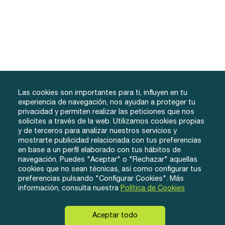
Las cookies son importantes para ti, influyen en tu
experiencia de navegación, nos ayudan a proteger tu
privacidad y permiten realizar las peticiones que nos
solicites a través de la web. Utilizamos cookies propias
y de terceros para analizar nuestros servicios y
info@tuacademiafacil.com
mostrarte publicidad relacionada con tus preferencias
600 816 978
en base a un perfil elaborado con tus hábitos de
Grados
Testimonios
Iniciar Sesión
navegación. Puedes "Aceptar" o "Rechazar" aquellas
cookies que no sean técnicas, así como configurar tus
Método
Contacto
Regístrate
preferencias pulsando "Configurar Cookies". Más
Conócenos
información, consulta nuestra
Política de Cookies
Aceptar todo
© eLearnyx, 2026