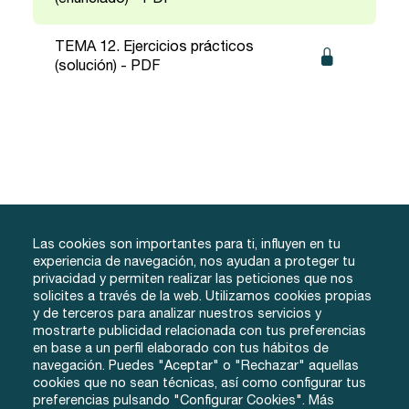
TEMA 12. Ejercicios prácticos
(solución) - PDF
Las cookies son importantes para ti, influyen en tu
experiencia de navegación, nos ayudan a proteger tu
privacidad y permiten realizar las peticiones que nos
solicites a través de la web. Utilizamos cookies propias
y de terceros para analizar nuestros servicios y
info@tuacademiafacil.com
mostrarte publicidad relacionada con tus preferencias
600 816 978
en base a un perfil elaborado con tus hábitos de
Grados
Testimonios
Iniciar Sesión
navegación. Puedes "Aceptar" o "Rechazar" aquellas
cookies que no sean técnicas, así como configurar tus
Método
Contacto
Regístrate
preferencias pulsando "Configurar Cookies". Más