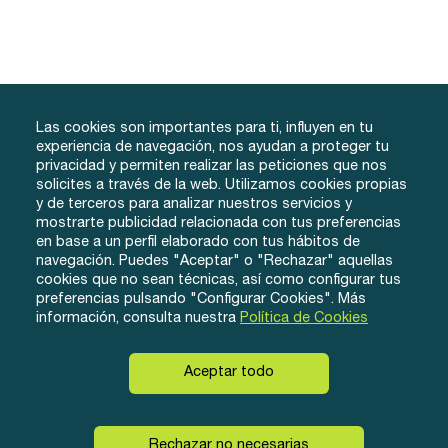
Las cookies son importantes para ti, influyen en tu
experiencia de navegación, nos ayudan a proteger tu
privacidad y permiten realizar las peticiones que nos
solicites a través de la web. Utilizamos cookies propias
y de terceros para analizar nuestros servicios y
info@tuacademiafacil.com
mostrarte publicidad relacionada con tus preferencias
600 816 978
en base a un perfil elaborado con tus hábitos de
Grados
Testimonios
Iniciar Sesión
navegación. Puedes "Aceptar" o "Rechazar" aquellas
cookies que no sean técnicas, así como configurar tus
Método
Contacto
Regístrate
preferencias pulsando "Configurar Cookies". Más
Conócenos
información, consulta nuestra
Política de Cookies
Aceptar todo
© eLearnyx, 2026
Instagram
Twitter
Facebook
Rechazar no necesarias